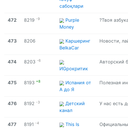
сабоқлари
-9
472
8219
Purple
Money
473
8206
Каршеринг
BelkaCar
-6
474
8203
ИGрокритик
+8
475
8193
Испания от
А до Я
-3
476
8192
Детский
канал
-4
477
8191
This Is