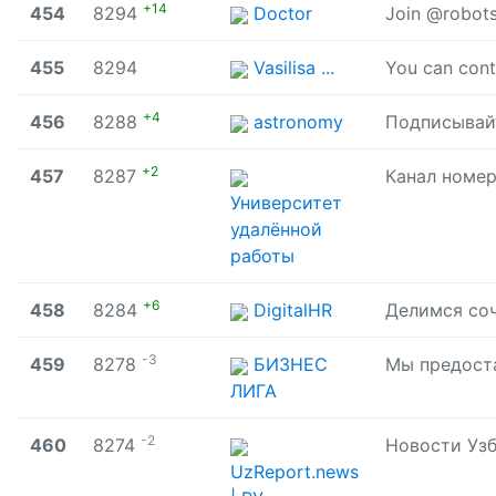
+14
454
8294
Doctor
Join @robot
455
8294
Vasilisa ...
You can cont
+4
456
8288
astronomy
+2
457
8287
Университет
удалённой
работы
+6
458
8284
DigitalHR
-3
459
8278
БИЗНЕС
ЛИГА
-2
460
8274
UzReport.news