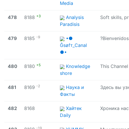
Media
+3
478
8188
Analysis
Soft skills, 
Paradisis
-9
479
8185
•●
Ĝѕøfт_Canal
●•
+5
480
8180
Knowledge
shore
-2
481
8169
Наука и
Факты
482
8168
Хайтек
Daily
-19