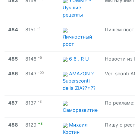
483
8168
YUMMY -
Лучшие
рецепты
-1
484
8151
Личностный
рост
-5
485
8146
6 6 . R U
-55
486
8143
AMAZON ?
Supersconti
della ZIA??‍♀️??
-3
487
8137
Саморазвитие
+8
488
8129
Михаил
Костин