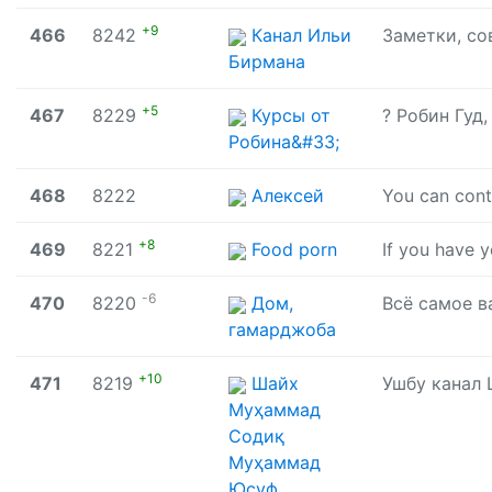
+9
466
8242
Канал Ильи
Бирмана
+5
467
8229
Курсы от
Робина&#33;
468
8222
Алексей
You can con
+8
469
8221
Food porn
-6
470
8220
Дом,
гамарджоба
+10
471
8219
Шайх
Муҳаммад
Содиқ
Муҳаммад
Юсуф