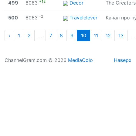
+12
499
8063
Decor
The Creators
-2
500
8063
Travelclever
‹
1
2
...
7
8
9
10
11
12
13
...
ChannelGram.com © 2026
MediaColo
Наверх