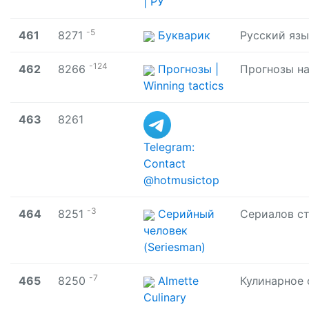
| РУ
-5
461
8271
Букварик
-124
462
8266
Прогнозы |
Winning tactics
463
8261
Telegram:
Contact
@hotmusictop
-3
464
8251
Серийный
человек
(Seriesman)
-7
465
8250
Almette
Culinary