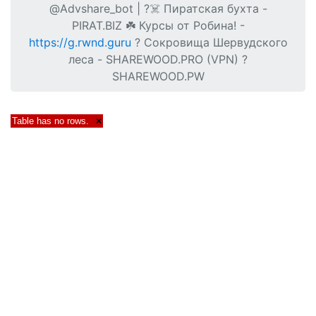
@Advshare_bot | ?‍☠️ Пиратская бухта -
PIRAT.BIZ ☘️ Курсы от Робина! -
https://g.rwnd.guru
? Сокровища Шервудского
леса - SHAREWOOD.PRO (VPN) ?
SHAREWOOD.PW
Table has no rows.
×