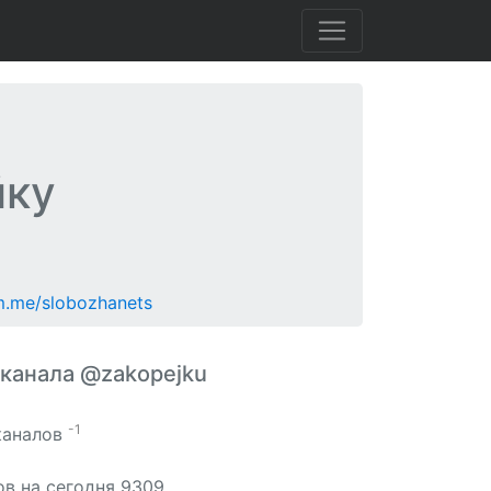
йку
am.me/slobozhanets
 канала @zakopejku
-1
 каналов
ов на сегодня 9309