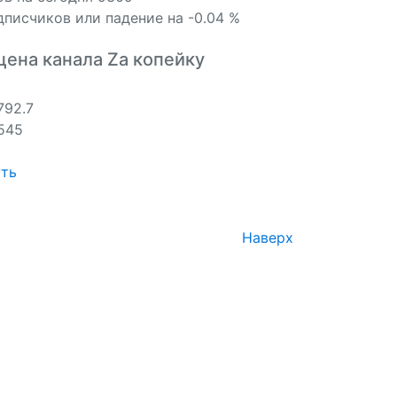
писчиков или падение на -0.04 %
цена канала Za копейку
792.7
545
ть
Наверх