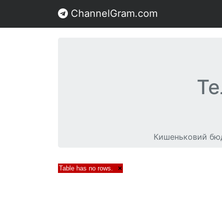
ChannelGram.com
Те
Кишеньковий бюдж
Table has no rows.
×