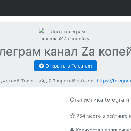
леграм канал Za копе
Открыть в Telegram
етний Travel-гайд ? Зворотній зв‘язок -
https://telegr
Статистика telegram
🏆 754 место в рейтинге
👤 Количество подписчик