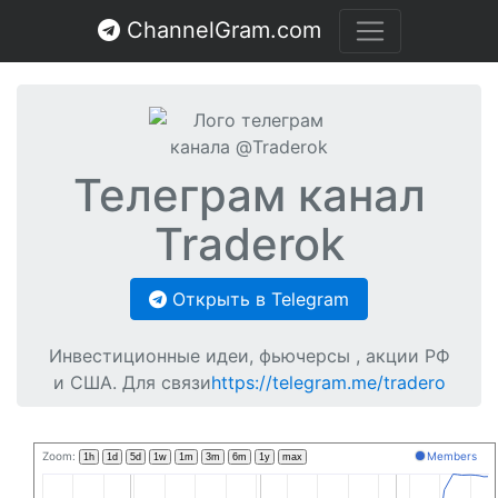
ChannelGram.com
Телеграм канал
Traderok
Открыть в Telegram
Инвестиционные идеи, фьючерсы , акции РФ
и США. Для связи
https://telegram.me/tradero
Zoom:
Members
1h
1d
5d
1w
1m
3m
6m
1y
max