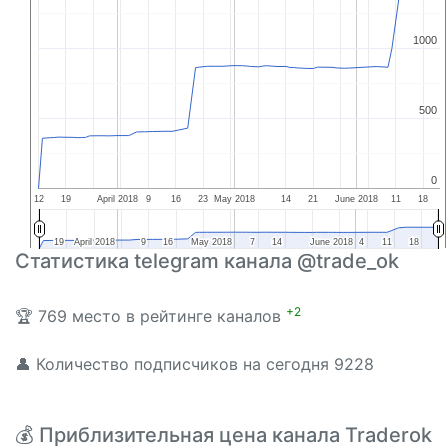
1000
1000
500
500
0
0
12
19
April 2018
9
16
23
May 2018
14
21
June 2018
11
18
19
19
April 2018
April 2018
9
9
16
16
May 2018
May 2018
7
7
14
14
June 2018
June 2018
4
4
11
11
18
18
Статистика telegram канала @trade_ok
+2
🏆 769 место в рейтинге каналов
👤 Количество подписчиков на сегодня 9228
💰 Приблизительная цена канала Traderok