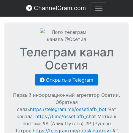
ChannelGram.com
Телеграм канал
Осетия
Открыть в Telegram
Первый информационный агрегатор Осетии.
Обратная
связь
https://telegram.me/ossetiafb_bot
Чат
канала:
https://t.me/ossetiafb_chat
Метки к
постам: #А (Алик Пухаев) #Р (Руслан
Тотров:
https://telegram.me/rooslantotrov)
#Т