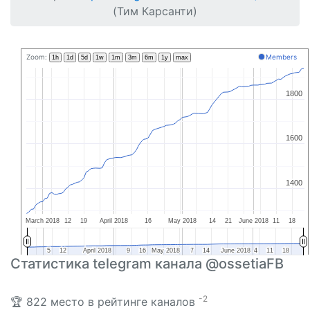
(Тим Карсанти)
Zoom:
Members
1h
1d
5d
1w
1m
3m
6m
1y
max
1800
1800
1600
1600
1400
1400
March 2018
12
19
April 2018
16
May 2018
14
21
June 2018
11
18
5
5
12
12
April 2018
April 2018
9
9
16
16
May 2018
May 2018
7
7
14
14
June 2018
June 2018
4
4
11
11
18
18
Статистика telegram канала @ossetiaFB
-2
🏆 822 место в рейтинге каналов