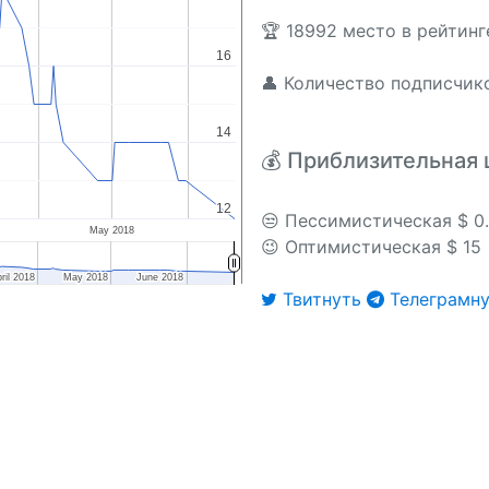
🏆 18992 место в рейтин
16
16
👤 Количество подписчико
14
14
💰 Приблизительная 
12
12
😒 Пессимистическая $ 0
May 2018
😉 Оптимистическая $ 15
ril 2018
ril 2018
May 2018
May 2018
June 2018
June 2018
Твитнуть
Телеграмну