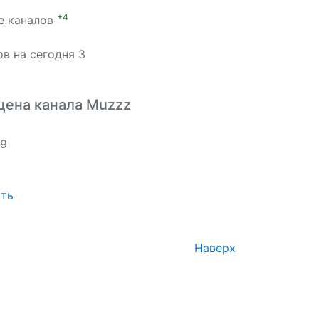
+4
ге каналов
в на сегодня 3
цена канала Muzzz
.9
ть
Наверх