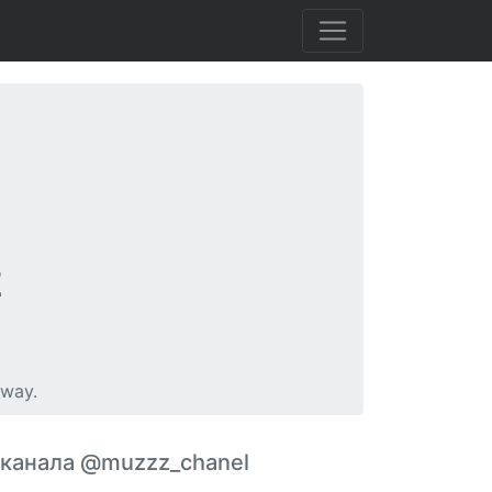
z
away.
 канала @muzzz_chanel