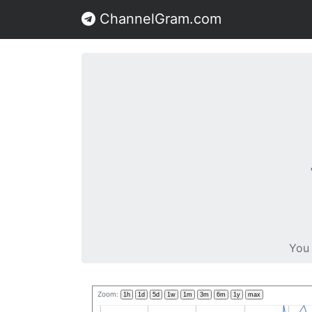
ChannelGram.com
You 
Zoom:
1h
1d
5d
1w
1m
3m
6m
1y
max