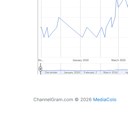
No…
January 2018
March 2018
December…
December…
January 2018
January 2018
February 2…
February 2…
March 2018
March 2018
Ap
Ap
ChannelGram.com © 2026
MediaColo