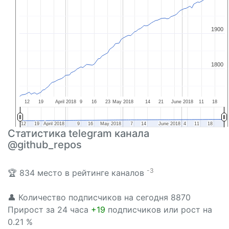
1900
1900
1800
1800
12
19
April 2018
9
16
23
May 2018
14
21
June 2018
11
18
12
12
19
19
April 2018
April 2018
9
9
16
16
May 2018
May 2018
7
7
14
14
June 2018
June 2018
4
4
11
11
18
18
Статистика telegram канала
@github_repos
-3
🏆 834 место в рейтинге каналов
👤 Количество подписчиков на сегодня 8870
Прирост за 24 часа
+19
подписчиков или рост на
0.21 %