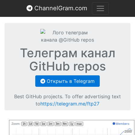
ChannelGram.com
Телеграм канал
GitHub repos
Открыть в Telegram
Best GitHub projects. To offer advertising text
to
https://telegram.me/ftp27
Zoom:
Members
1h
1d
5d
1w
1m
3m
6m
1y
max
2000
2000