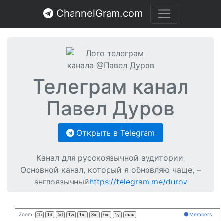
ChannelGram.com
Телеграм канал
Павел Дуров
Открыть в Telegram
Канал для русскоязычной аудитории.
Основной канал, который я обновляю чаще, –
англоязычный
https://telegram.me/durov
Zoom:
Members
1h
1d
5d
1w
1m
3m
6m
1y
max