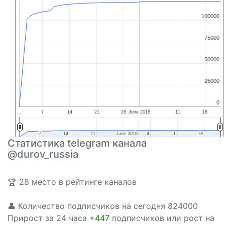
100000
100000
75000
75000
50000
50000
25000
25000
0
0
…
7
14
21
28
June 2018
11
18
7
7
14
14
21
21
June 2018
June 2018
4
4
11
11
18
18
Статистика telegram канала
@durov_russia
🏆 28 место в рейтинге каналов
👤 Количество подписчиков на сегодня 824000
Прирост за 24 часа
+447
подписчиков или рост на