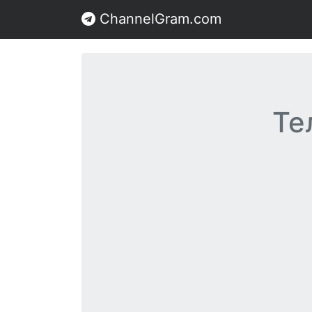
ChannelGram.com
Те