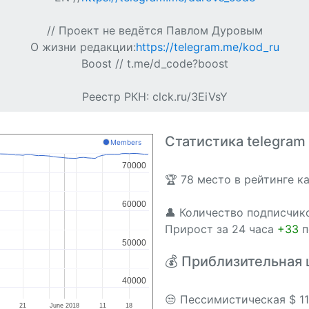
// Проект не ведётся Павлом Дуровым
О жизни редакции:
https://telegram.me/kod_ru
Boost // t.me/d_code?boost
Реестр РКН: clck.ru/3EiVsY
Статистика telegram
Members
70000
70000
🏆 78 место в рейтинге к
60000
60000
👤 Количество подписчик
Прирост за 24 часа
+33
п
50000
50000
💰 Приблизительная 
40000
40000
😒 Пессимистическая $ 1
21
June 2018
11
18