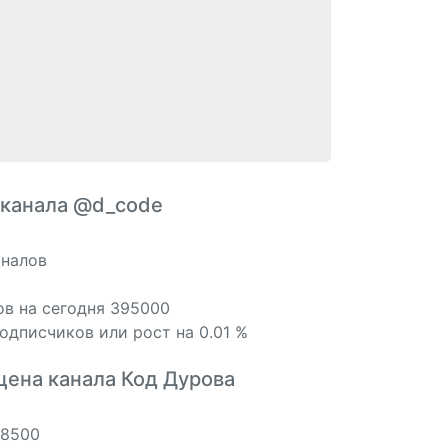
 канала @d_code
аналов
ов на сегодня 395000
одписчиков или рост на 0.01 %
цена канала Код Дурова
18500