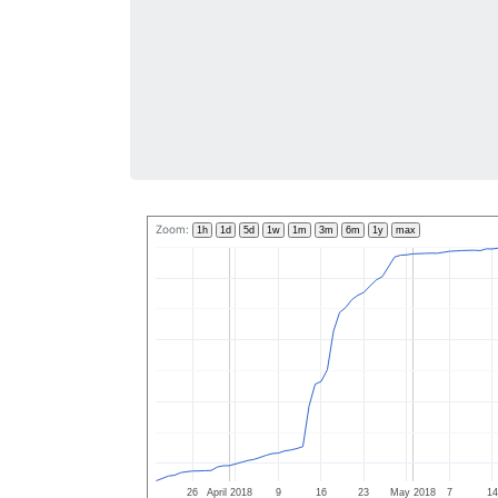
Zoom:
1h
1d
5d
1w
1m
3m
6m
1y
max
26
April 2018
9
16
23
May 2018
7
14