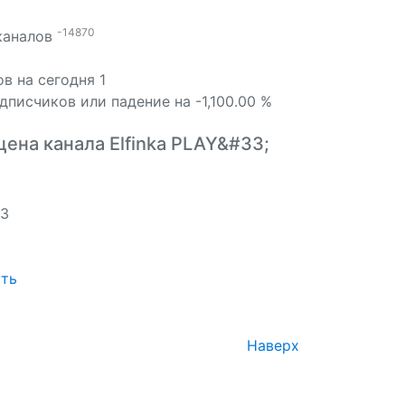
-14870
 каналов
в на сегодня 1
дписчиков или падение на -1,100.00 %
цена канала Elfinka PLAY&#33;
.3
ть
Наверх