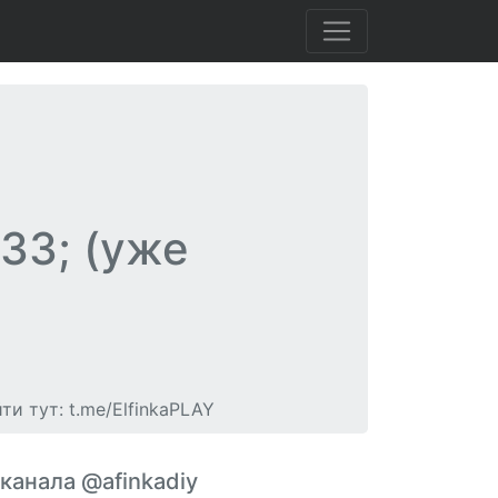
33; (уже
и тут: t.me/ElfinkaPLAY
 канала @afinkadiy