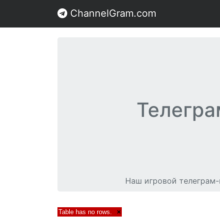
ChannelGram.com
Телегра
Наш игровой телеграм-к
Table has no rows.
×