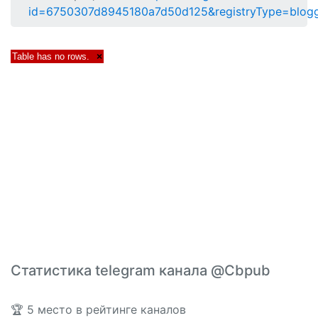
id=6750307d8945180a7d50d125&registryType=blogg
Table has no rows.
×
Статистика telegram канала @Cbpub
🏆 5 место в рейтинге каналов